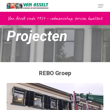
Skip
Menu
to
main
Van Asselt sinds 1954 – vakmanschap, service, kwaliteit
content
Projecten
REBO Groep