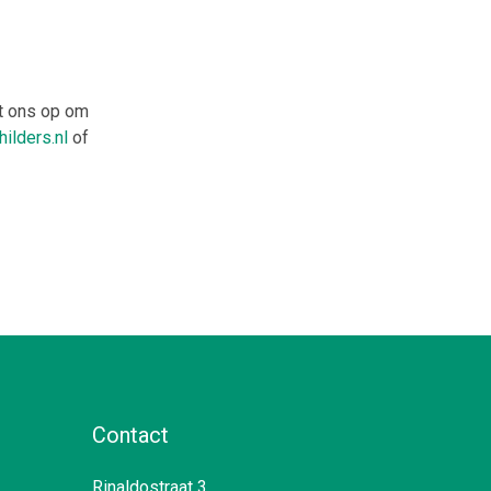
et ons op om
ilders.nl
of
Contact
Rinaldostraat 3