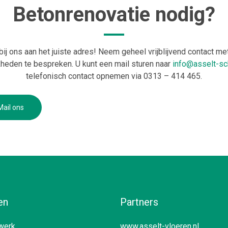
Betonrenovatie nodig?
bij ons aan het juiste adres! Neem geheel vrijblijvend contact m
heden te bespreken. U kunt een mail sturen naar
info@asselt-sch
telefonisch contact opnemen via 0313 – 414 465.
Mail ons
en
Partners
werk
www.asselt-vloeren.nl