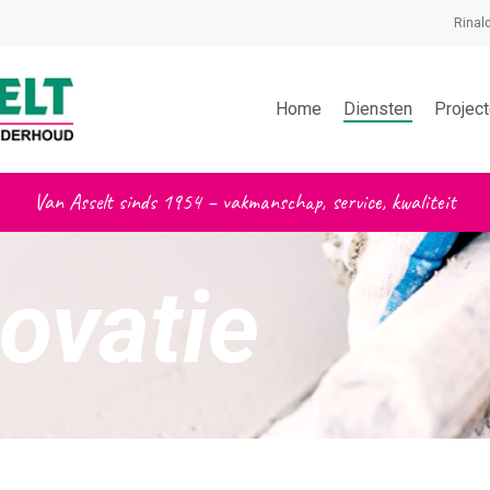
Rinal
Home
Diensten
Projec
Van Asselt sinds 1954 – vakmanschap, service, kwaliteit
ovatie