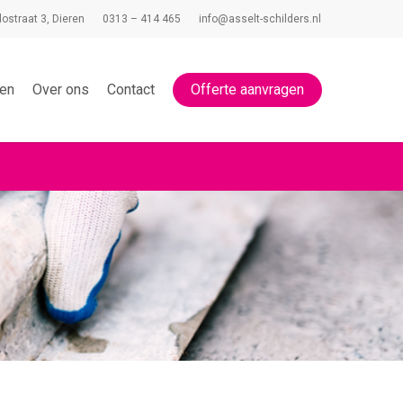
dostraat 3, Dieren
0313 – 414 465
info@asselt-schilders.nl
ten
Over ons
Contact
Offerte aanvragen