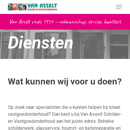
Skip
Menu
to
main
Van Asselt sinds 1954 – vakmanschap, service, kwaliteit
content
Diensten
Wat kunnen wij voor u doen?
Op zoek naar specialisten die u kunnen helpen bij totaal
vastgoedonderhoud?
Dan bent u bij Van Asselt Schilder-
en Vastgoedonderhoud aan het juiste adres.
Behalve
schilderwerk, glasservice, houtrot- en betonreparatie en