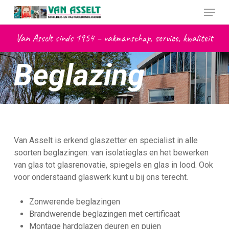
Skip
Menu
to
main
Van Asselt sinds 1954 – vakmanschap, service, kwaliteit
content
Beglazing
Van Asselt is erkend glaszetter en specialist in alle
soorten beglazingen: van isolatieglas en het bewerken
van glas tot glasrenovatie, spiegels en glas in lood. Ook
voor onderstaand glaswerk kunt u bij ons terecht.
Zonwerende beglazingen
Brandwerende beglazingen met certificaat
Montage hardglazen deuren en puien