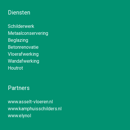
Diensten
Schilderwerk
Metaalconservering
Beglazing
Betonrenovatie
Vloerafwerking
Wandafwerking
Houtrot
Partners
www.asselt-vloeren.nl
www.kamphuisschilders.nl
www.elynol