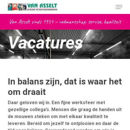
Skip
Menu
to
main
Van Asselt sinds 1954 – vakmanschap, service, kwaliteit
content
Vacatures
In balans zijn, dat is waar het
om draait
Daar geloven wij in. Een fijne werksfeer met
gezellige collega’s. Mensen die graag de handen uit
de mouwen steken om met elkaar kwaliteit te
leveren. Bereid om jezelf te ontplooien en daar de