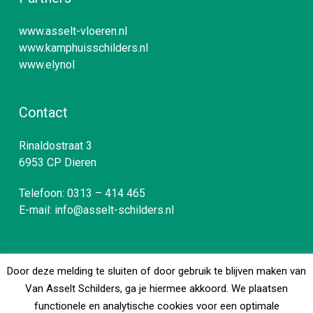
www.asselt-vloeren.nl
www.kamphuisschilders.nl
www.elynol
Contact
Rinaldostraat 3
6953 CP Dieren
Telefoon:
0313 – 414 465
E-mail:
info@asselt-schilders.nl
Door deze melding te sluiten of door gebruik te blijven maken van
© 2026 Van Asselt. © 2019 Van Asselt Schilder- en
Van Asselt Schilders, ga je hiermee akkoord. We plaatsen
Vastgoedonderhoud B.V.
functionele en analytische cookies voor een optimale
Privacyverklaring
-
Cookieverklaring